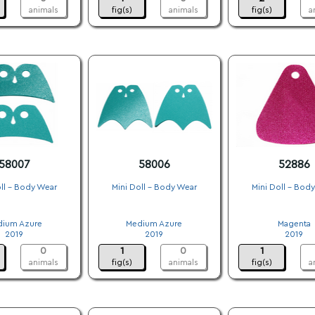
animals
fig(s)
animals
fig(s)
a
58007
58006
52886
ll - Body Wear
Mini Doll - Body Wear
Mini Doll - Bod
.
.
.
ium Azure
Medium Azure
Magenta
2019
2019
2019
0
1
0
1
animals
fig(s)
animals
fig(s)
a