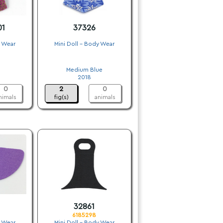
01
37326
y Wear
Mini Doll - Body Wear
.
Medium Blue
2018
0
2
0
nimals
fig(s)
animals
32861
6185298
y Wear
Mini Doll - Body Wear