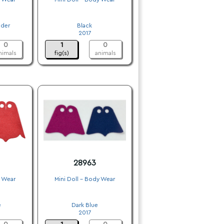
.
der
Black
2017
0
1
0
nimals
fig(s)
animals
28963
y Wear
Mini Doll - Body Wear
.
e
Dark Blue
2017