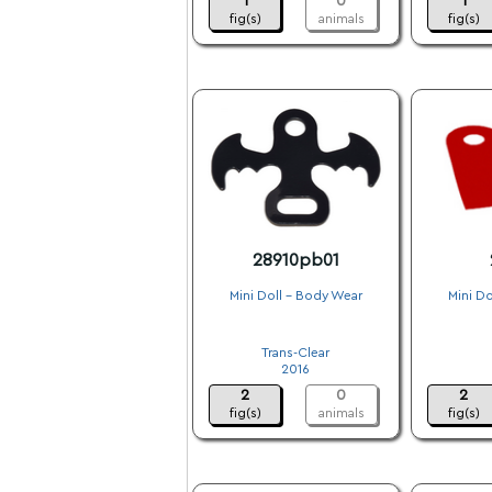
1
0
1
fig(s)
animals
fig(s)
28910pb01
Mini Doll - Body Wear
Mini Do
.
Trans-Clear
2016
2
0
2
fig(s)
animals
fig(s)