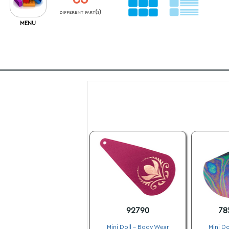
different part(s)
MENU
92790
78
Mini Doll - Body Wear
Mini Do