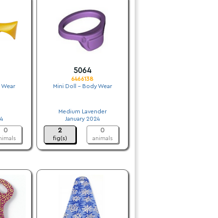
5064
6466138
y Wear
Mini Doll - Body Wear
.
Medium Lavender
4
January 2024
0
2
0
nimals
fig(s)
animals