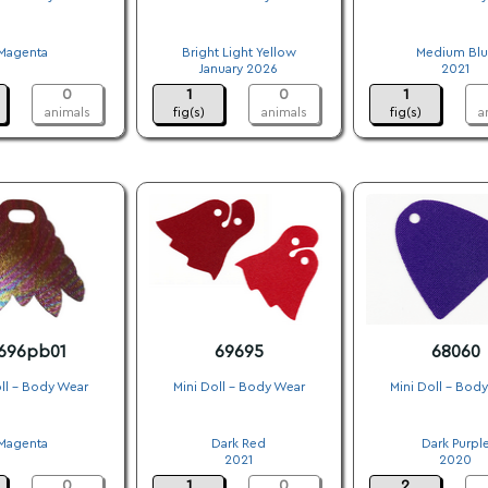
.
.
.
Magenta
Bright Light Yellow
Medium Blu
.
January 2026
2021
0
1
0
1
animals
fig(s)
animals
fig(s)
a
696pb01
69695
68060
ll - Body Wear
Mini Doll - Body Wear
Mini Doll - Bod
.
.
.
Magenta
Dark Red
Dark Purpl
.
2021
2020
0
1
0
2