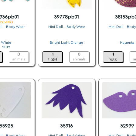
936pb01
39778pb01
38153pb
6254183
ll - Body Wear
Mini Doll - Body Wear
Mini Doll - Bod
.
.
.
White
Bright Light Orange
Magenta
2019
.
.
0
1
0
1
animals
fig(s)
animals
fig(s)
a
35925
35916
32999
ll - Body Wear
Mini Doll - Body Wear
Mini Doll - Bod