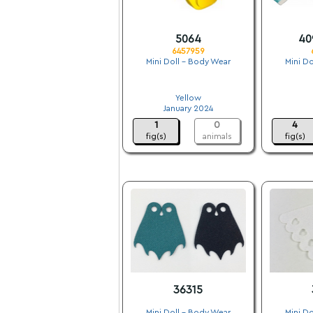
5064
40
6457959
Mini Doll - Body Wear
Mini Do
.
Yellow
January 2024
1
0
4
fig(s)
animals
fig(s)
36315
Mini Doll - Body Wear
Mini Do