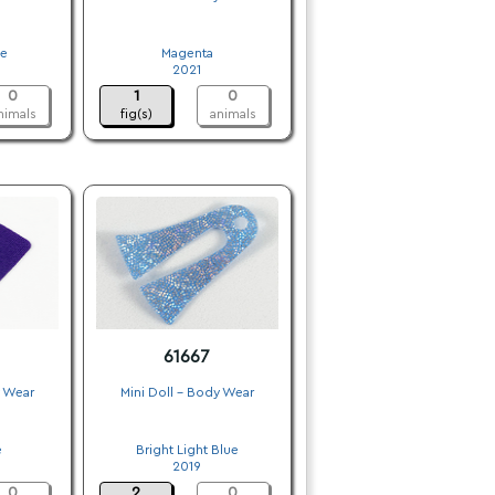
.
e
Magenta
2021
0
1
0
nimals
fig(s)
animals
61667
y Wear
Mini Doll - Body Wear
.
e
Bright Light Blue
2019
0
2
0