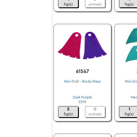
fig(s)
animals
fig(s)
61547
Mini Doll - Body Wear
Mini Do
.
Dark Purple
Med
2019
2
0
1
fig(s)
animals
fig(s)