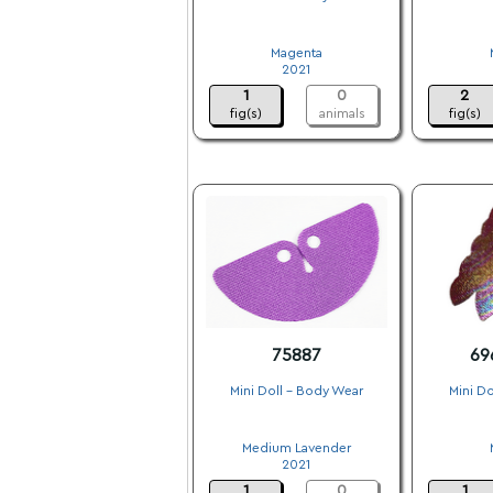
.
Magenta
2021
1
0
2
fig(s)
animals
fig(s)
75887
69
Mini Doll - Body Wear
Mini Do
.
Medium Lavender
2021
1
0
1