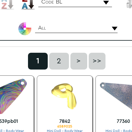
Code BL
All
1
2
>
>>
539pb01
7842
77360
6589025
ll - Body Wear
Mini Doll - Body Wear
Mini Doll - Bod