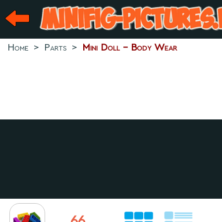
Home
>
Parts
>
Mini Doll - Body Wear
66