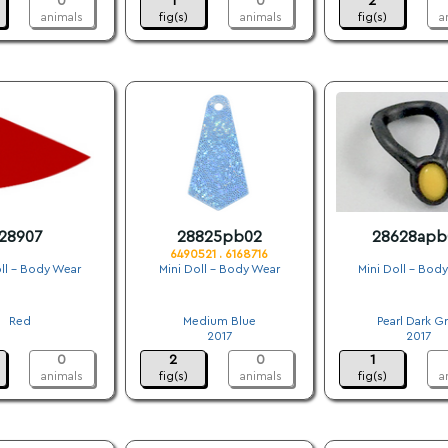
0
1
0
2
animals
fig(s)
animals
fig(s)
a
28907
28825pb02
28628apb
6490521 . 6168716
ll - Body Wear
Mini Doll - Body Wear
Mini Doll - Bod
.
.
.
Red
Medium Blue
Pearl Dark G
.
2017
2017
0
2
0
1
animals
fig(s)
animals
fig(s)
a