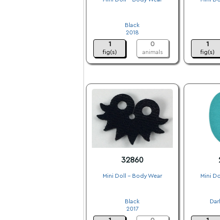
.
Black
2018
1
0
1
fig(s)
animals
fig(s)
32860
Mini Doll - Body Wear
Mini Do
.
Black
Dar
2017