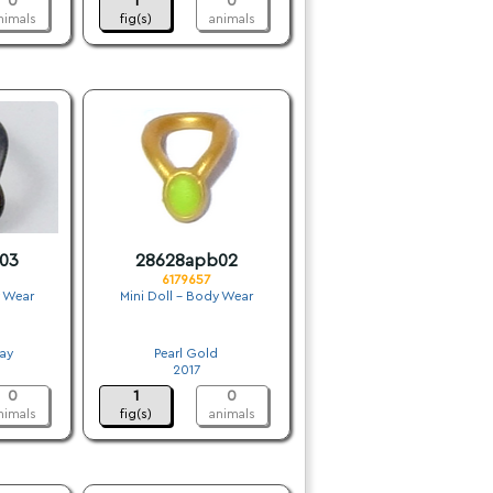
0
1
0
nimals
fig(s)
animals
03
28628apb02
6179657
y Wear
Mini Doll - Body Wear
.
ray
Pearl Gold
2017
0
1
0
nimals
fig(s)
animals