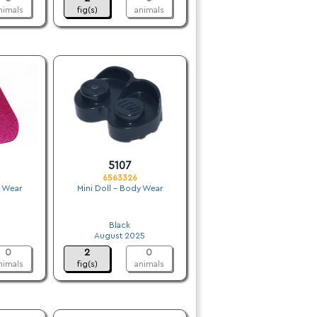
nimals
fig(s)
animals
5107
6563326
y Wear
Mini Doll - Body Wear
.
Black
August 2025
0
2
0
nimals
fig(s)
animals