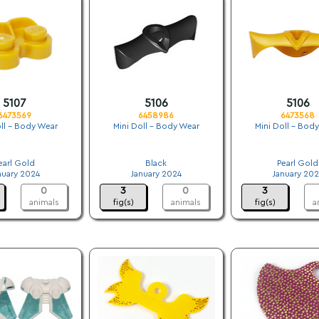
5107
5106
5106
6473569
6458986
6473568
ll - Body Wear
Mini Doll - Body Wear
Mini Doll - Bod
.
.
.
earl Gold
Black
Pearl Gold
nuary 2024
January 2024
January 202
0
3
0
3
animals
fig(s)
animals
fig(s)
a