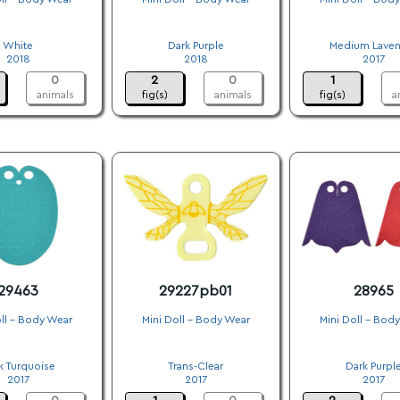
.
.
.
White
Dark Purple
Medium Laven
2018
2018
2017
0
2
0
1
animals
fig(s)
animals
fig(s)
a
29463
29227pb01
28965
ll - Body Wear
Mini Doll - Body Wear
Mini Doll - Bod
.
.
.
k Turquoise
Trans-Clear
Dark Purpl
2017
2017
2017